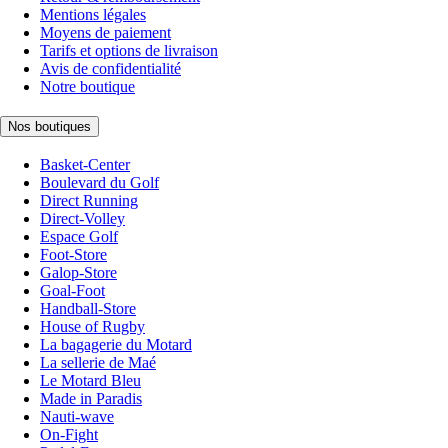
Mentions légales
Moyens de paiement
Tarifs et options de livraison
Avis de confidentialité
Notre boutique
Nos boutiques
Basket-Center
Boulevard du Golf
Direct Running
Direct-Volley
Espace Golf
Foot-Store
Galop-Store
Goal-Foot
Handball-Store
House of Rugby
La bagagerie du Motard
La sellerie de Maé
Le Motard Bleu
Made in Paradis
Nauti-wave
On-Fight