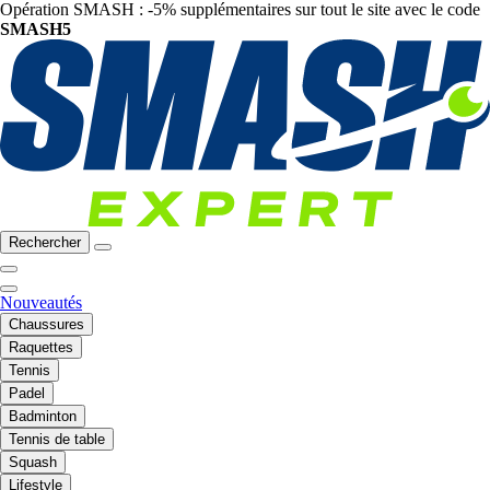
Opération SMASH : -5% supplémentaires sur tout le site avec le code
SMASH5
Rechercher
Nouveautés
Chaussures
Raquettes
Tennis
Padel
Badminton
Tennis de table
Squash
Lifestyle