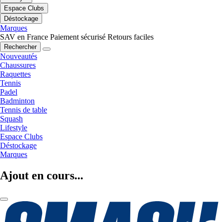
Espace Clubs
Déstockage
Marques
SAV en France
Paiement sécurisé
Retours faciles
Rechercher
Nouveautés
Chaussures
Raquettes
Tennis
Padel
Badminton
Tennis de table
Squash
Lifestyle
Espace Clubs
Déstockage
Marques
Ajout en cours...