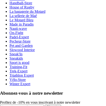
Handball-Store
House of Rugby
La bagagerie du Motard
La sellerie de Maé
Le Motard Bleu
Made in Paradis
Nauti-wave
On-Fight
Padel-Expert
Pecheur-Store
Pet and Garden
Slowood Interior
Sneak'In
Sneakids
Sport is good
Training-Fit
Trek-Expert
Triathlon Expert
Vélo-Store
Winter Expert
Abonnez-vous à notre newsletter
Profitez de -10% en vous inscrivant à notre newsletter