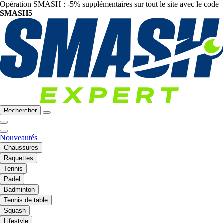
Opération SMASH : -5% supplémentaires sur tout le site avec le code
SMASH5
Rechercher
Nouveautés
Chaussures
Raquettes
Tennis
Padel
Badminton
Tennis de table
Squash
Lifestyle