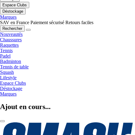
Espace Clubs
Déstockage
Marques
SAV en France
Paiement sécurisé
Retours faciles
Rechercher
Nouveautés
Chaussures
Raquettes
Tennis
Padel
Badminton
Tennis de table
Squash
Lifestyle
Espace Clubs
Déstockage
Marques
Ajout en cours...