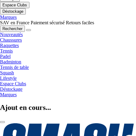
Espace Clubs
Déstockage
Marques
SAV en France
Paiement sécurisé
Retours faciles
Rechercher
Nouveautés
Chaussures
Raquettes
Tennis
Padel
Badminton
Tennis de table
Squash
Lifestyle
Espace Clubs
Déstockage
Marques
Ajout en cours...