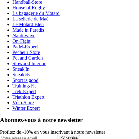
Handball-Store
House of Rugby
La bagagerie du Motard
La sellerie de Maé
Le Motard Bleu
Made in Paradis
Nauti-wave
On-Fight
Padel-Expert
Pecheur-Store
Pet and Garden
Slowood Interior
Sneak'In
Sneakids
Sport is good
Training-Fit
Trek-Expert
Triathlon Expert
Vélo-Store
Winter Expert
Abonnez-vous à notre newsletter
Profitez de -10% en vous inscrivant à notre newsletter
S'inscrire