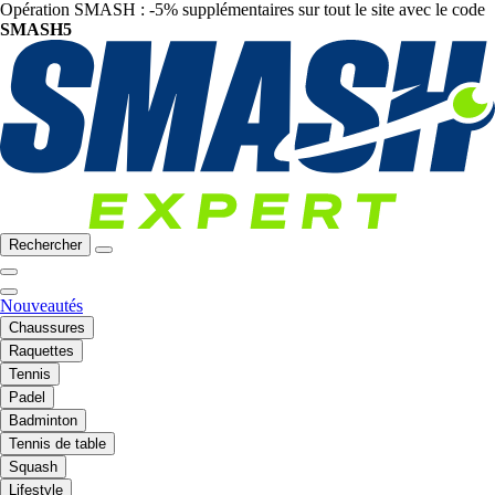
Opération SMASH : -5% supplémentaires sur tout le site avec le code
SMASH5
Rechercher
Nouveautés
Chaussures
Raquettes
Tennis
Padel
Badminton
Tennis de table
Squash
Lifestyle