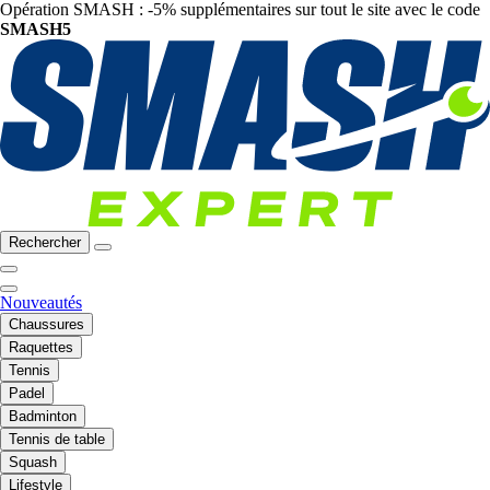
Opération SMASH : -5% supplémentaires sur tout le site avec le code
SMASH5
Rechercher
Nouveautés
Chaussures
Raquettes
Tennis
Padel
Badminton
Tennis de table
Squash
Lifestyle