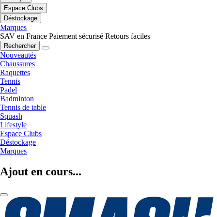
Espace Clubs
Déstockage
Marques
SAV en France
Paiement sécurisé
Retours faciles
Rechercher
Nouveautés
Chaussures
Raquettes
Tennis
Padel
Badminton
Tennis de table
Squash
Lifestyle
Espace Clubs
Déstockage
Marques
Ajout en cours...