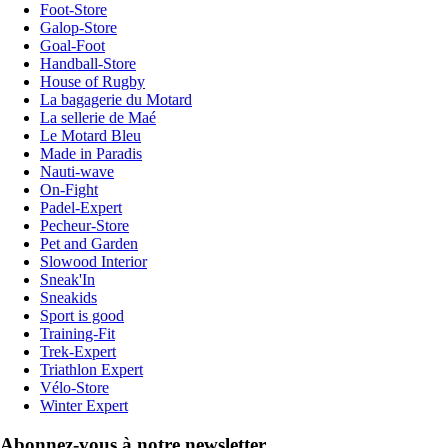
Foot-Store
Galop-Store
Goal-Foot
Handball-Store
House of Rugby
La bagagerie du Motard
La sellerie de Maé
Le Motard Bleu
Made in Paradis
Nauti-wave
On-Fight
Padel-Expert
Pecheur-Store
Pet and Garden
Slowood Interior
Sneak'In
Sneakids
Sport is good
Training-Fit
Trek-Expert
Triathlon Expert
Vélo-Store
Winter Expert
Abonnez-vous à notre newsletter