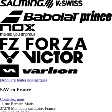
Découvrir toutes nos marques
SAV en France
Contactez-nous
11 rue Bernard Maris
37270 Montlouis-sur-Loire, France