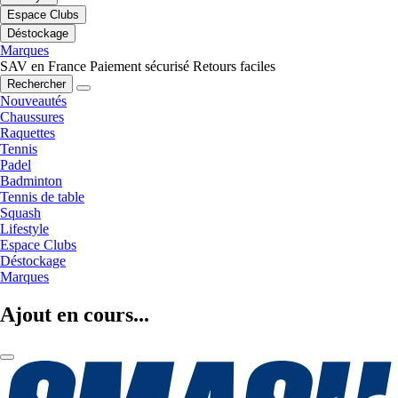
Espace Clubs
Déstockage
Marques
SAV en France
Paiement sécurisé
Retours faciles
Rechercher
Nouveautés
Chaussures
Raquettes
Tennis
Padel
Badminton
Tennis de table
Squash
Lifestyle
Espace Clubs
Déstockage
Marques
Ajout en cours...