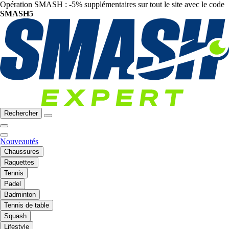
Opération SMASH : -5% supplémentaires sur tout le site avec le code
SMASH5
Rechercher
Nouveautés
Chaussures
Raquettes
Tennis
Padel
Badminton
Tennis de table
Squash
Lifestyle