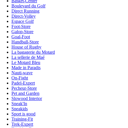
Basket-Center
Boulevard du Golf
Direct Running
Direct-Volley
Espace Golf
Foot-Store
Galop-Store
Goal-Foot
Handball-Store
House of Rugby
La bagagerie du Motard
La sellerie de Maé
Le Motard Bleu
Made in Paradis
Nauti-wave
On-Fight
Padel-Expert
Pecheur-Store
Pet and Garden
Slowood Interior
Sneak'In
Sneakids
Sport is good
Training-Fit
Trek-Expert