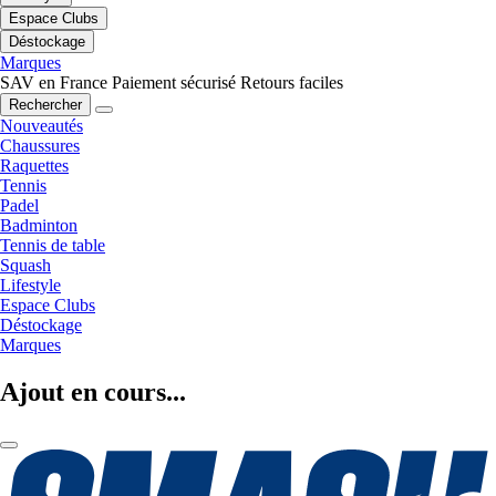
Espace Clubs
Déstockage
Marques
SAV en France
Paiement sécurisé
Retours faciles
Rechercher
Nouveautés
Chaussures
Raquettes
Tennis
Padel
Badminton
Tennis de table
Squash
Lifestyle
Espace Clubs
Déstockage
Marques
Ajout en cours...