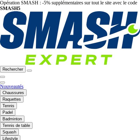
Opération SMASH : -5% supplémentaires sur tout le site avec le code
SMASH5
Rechercher
Nouveautés
Chaussures
Raquettes
Tennis
Padel
Badminton
Tennis de table
Squash
Lifestyle