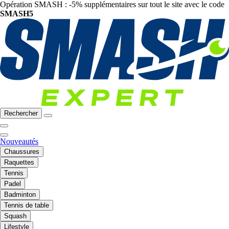
Opération SMASH : -5% supplémentaires sur tout le site avec le code
SMASH5
Rechercher
Nouveautés
Chaussures
Raquettes
Tennis
Padel
Badminton
Tennis de table
Squash
Lifestyle