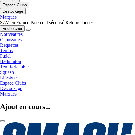
Espace Clubs
Déstockage
Marques
SAV en France
Paiement sécurisé
Retours faciles
Rechercher
Nouveautés
Chaussures
Raquettes
Tennis
Padel
Badminton
Tennis de table
Squash
Lifestyle
Espace Clubs
Déstockage
Marques
Ajout en cours...