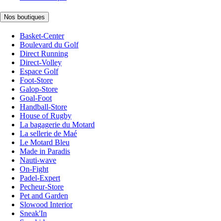
Nos boutiques
Basket-Center
Boulevard du Golf
Direct Running
Direct-Volley
Espace Golf
Foot-Store
Galop-Store
Goal-Foot
Handball-Store
House of Rugby
La bagagerie du Motard
La sellerie de Maé
Le Motard Bleu
Made in Paradis
Nauti-wave
On-Fight
Padel-Expert
Pecheur-Store
Pet and Garden
Slowood Interior
Sneak'In