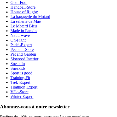
Goal-Foot
Handball-Store
House of Rugby
La bagagerie du Motard
La sellerie de Maé
Le Motard Bleu
Made in Paradis
Nauti-wave
On-Fight
Padel-Expert
Pecheur-Store
Pet and Garden
Slowood Interior
Sneak'In
Sneakids
Sport is good
Training-Fit
Trek-Expert
Triathlon Expert
Vélo-Store
Winter Expert
Abonnez-vous à notre newsletter
Profitez de -10% en vous inscrivant à notre newsletter