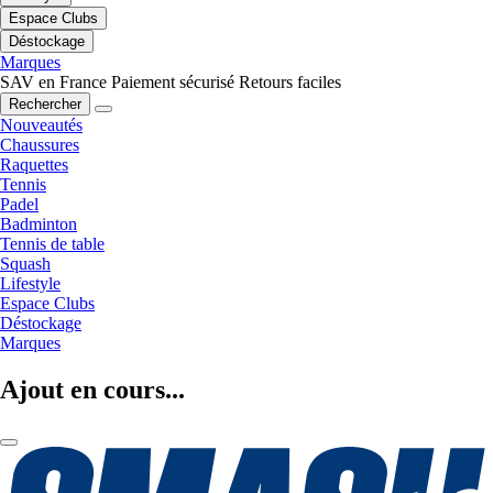
Espace Clubs
Déstockage
Marques
SAV en France
Paiement sécurisé
Retours faciles
Rechercher
Nouveautés
Chaussures
Raquettes
Tennis
Padel
Badminton
Tennis de table
Squash
Lifestyle
Espace Clubs
Déstockage
Marques
Ajout en cours...