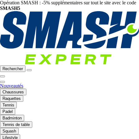
Opération SMASH : -5% supplémentaires sur tout le site avec le code
SMASH5
Rechercher
Nouveautés
Chaussures
Raquettes
Tennis
Padel
Badminton
Tennis de table
Squash
Lifestyle