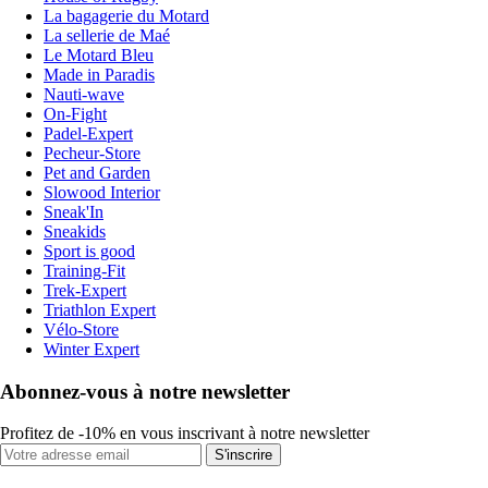
La bagagerie du Motard
La sellerie de Maé
Le Motard Bleu
Made in Paradis
Nauti-wave
On-Fight
Padel-Expert
Pecheur-Store
Pet and Garden
Slowood Interior
Sneak'In
Sneakids
Sport is good
Training-Fit
Trek-Expert
Triathlon Expert
Vélo-Store
Winter Expert
Abonnez-vous à notre newsletter
Profitez de -10% en vous inscrivant à notre newsletter
S'inscrire