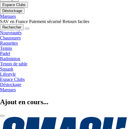
Espace Clubs
Déstockage
Marques
SAV en France
Paiement sécurisé
Retours faciles
Rechercher
Nouveautés
Chaussures
Raquettes
Tennis
Padel
Badminton
Tennis de table
Squash
Lifestyle
Espace Clubs
Déstockage
Marques
Ajout en cours...