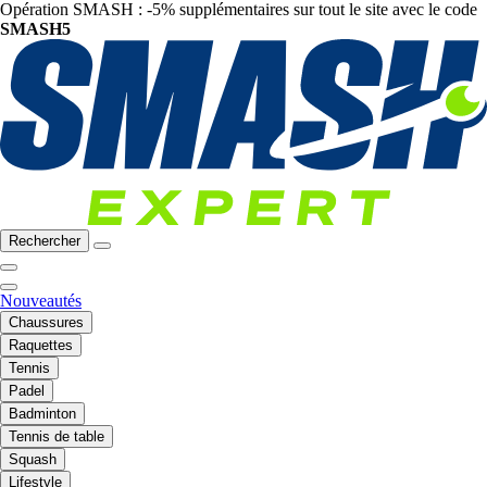
Opération SMASH : -5% supplémentaires sur tout le site avec le code
SMASH5
Rechercher
Nouveautés
Chaussures
Raquettes
Tennis
Padel
Badminton
Tennis de table
Squash
Lifestyle