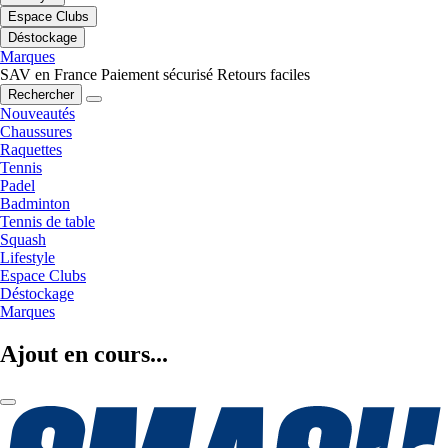
Espace Clubs
Déstockage
Marques
SAV en France
Paiement sécurisé
Retours faciles
Rechercher
Nouveautés
Chaussures
Raquettes
Tennis
Padel
Badminton
Tennis de table
Squash
Lifestyle
Espace Clubs
Déstockage
Marques
Ajout en cours...