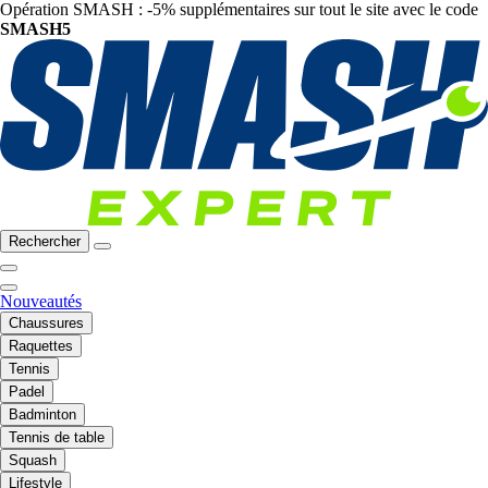
Opération SMASH : -5% supplémentaires sur tout le site avec le code
SMASH5
Rechercher
Nouveautés
Chaussures
Raquettes
Tennis
Padel
Badminton
Tennis de table
Squash
Lifestyle