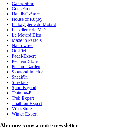
Galop-Store
Goal-Foot
Handball-Store
House of Rugby
La bagagerie du Motard
La sellerie de Maé
Le Motard Bleu
Made in Paradis
Nauti-wave
On-Fight
Padel-Expert
Pecheur-Store
Pet and Garden
Slowood Interior
Sneak'In
Sneakids
Sport is good
Training-Fit
Trek-Expert
Triathlon Expert
Vélo-Store
Winter Expert
Abonnez-vous à notre newsletter