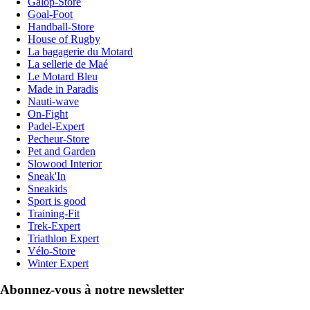
Galop-Store
Goal-Foot
Handball-Store
House of Rugby
La bagagerie du Motard
La sellerie de Maé
Le Motard Bleu
Made in Paradis
Nauti-wave
On-Fight
Padel-Expert
Pecheur-Store
Pet and Garden
Slowood Interior
Sneak'In
Sneakids
Sport is good
Training-Fit
Trek-Expert
Triathlon Expert
Vélo-Store
Winter Expert
Abonnez-vous à notre newsletter