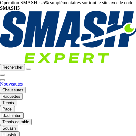
Opération SMASH : -5% supplémentaires sur tout le site avec le code
SMASH5
Rechercher
Nouveautés
Chaussures
Raquettes
Tennis
Padel
Badminton
Tennis de table
Squash
Lifestyle