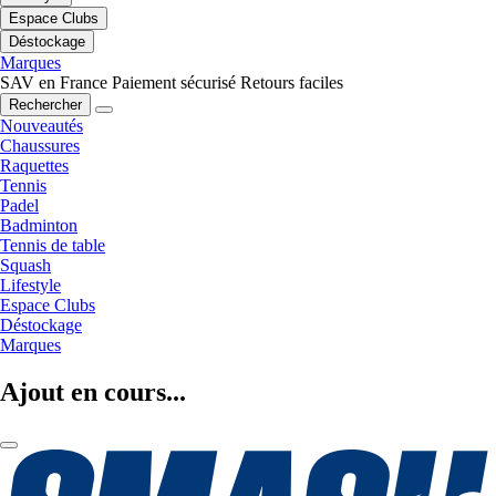
Espace Clubs
Déstockage
Marques
SAV en France
Paiement sécurisé
Retours faciles
Rechercher
Nouveautés
Chaussures
Raquettes
Tennis
Padel
Badminton
Tennis de table
Squash
Lifestyle
Espace Clubs
Déstockage
Marques
Ajout en cours...