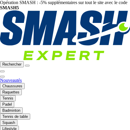
Opération SMASH : -5% supplémentaires sur tout le site avec le code
SMASH5
Rechercher
Nouveautés
Chaussures
Raquettes
Tennis
Padel
Badminton
Tennis de table
Squash
Lifestyle