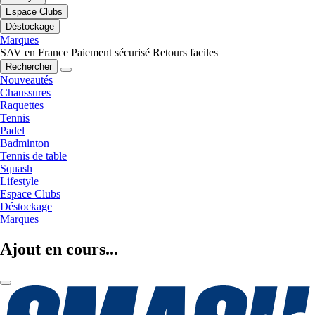
Espace Clubs
Déstockage
Marques
SAV en France
Paiement sécurisé
Retours faciles
Rechercher
Nouveautés
Chaussures
Raquettes
Tennis
Padel
Badminton
Tennis de table
Squash
Lifestyle
Espace Clubs
Déstockage
Marques
Ajout en cours...