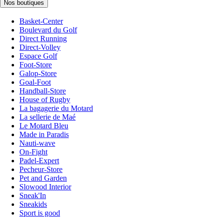
Nos boutiques
Basket-Center
Boulevard du Golf
Direct Running
Direct-Volley
Espace Golf
Foot-Store
Galop-Store
Goal-Foot
Handball-Store
House of Rugby
La bagagerie du Motard
La sellerie de Maé
Le Motard Bleu
Made in Paradis
Nauti-wave
On-Fight
Padel-Expert
Pecheur-Store
Pet and Garden
Slowood Interior
Sneak'In
Sneakids
Sport is good