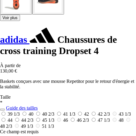
Voir plus
adidas
Chaussures de
cross training Dropset 4
À partir de
130,00 €
Baskets conçues avec une mousse Repetitor pour le retour d'énergie et
la stabilité.
Taille
*
Guide des tailles
39 1/3
40
40 2/3
41 1/3
42
42 2/3
43 1/3
44
44 2/3
45 1/3
46
46 2/3
47 1/3
48
48 2/3
49 1/3
51 1/3
Ce champ est requis