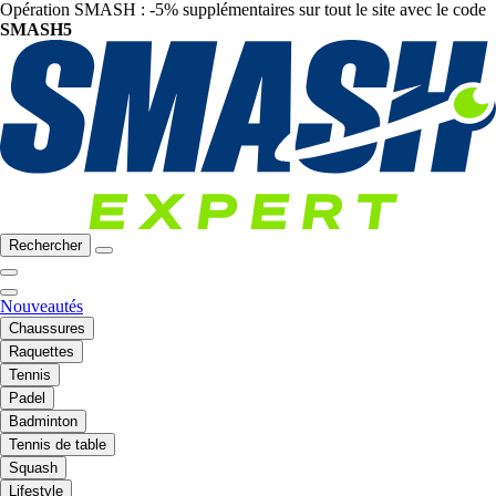
Opération SMASH : -5% supplémentaires sur tout le site avec le code
SMASH5
Rechercher
Nouveautés
Chaussures
Raquettes
Tennis
Padel
Badminton
Tennis de table
Squash
Lifestyle