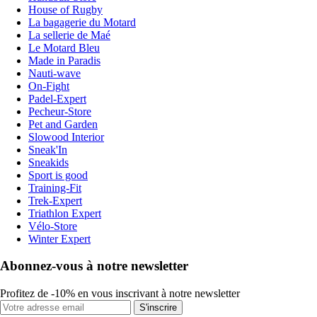
House of Rugby
La bagagerie du Motard
La sellerie de Maé
Le Motard Bleu
Made in Paradis
Nauti-wave
On-Fight
Padel-Expert
Pecheur-Store
Pet and Garden
Slowood Interior
Sneak'In
Sneakids
Sport is good
Training-Fit
Trek-Expert
Triathlon Expert
Vélo-Store
Winter Expert
Abonnez-vous à notre newsletter
Profitez de -10% en vous inscrivant à notre newsletter
S'inscrire