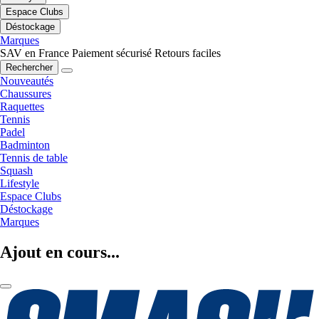
Espace Clubs
Déstockage
Marques
SAV en France
Paiement sécurisé
Retours faciles
Rechercher
Nouveautés
Chaussures
Raquettes
Tennis
Padel
Badminton
Tennis de table
Squash
Lifestyle
Espace Clubs
Déstockage
Marques
Ajout en cours...