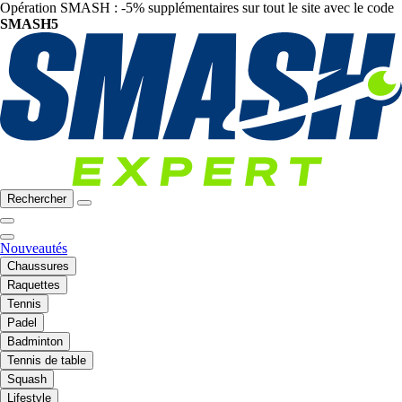
Opération SMASH : -5% supplémentaires sur tout le site avec le code
SMASH5
Rechercher
Nouveautés
Chaussures
Raquettes
Tennis
Padel
Badminton
Tennis de table
Squash
Lifestyle