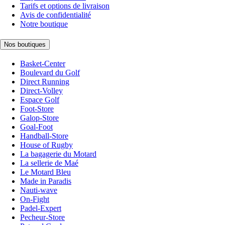
Tarifs et options de livraison
Avis de confidentialité
Notre boutique
Nos boutiques
Basket-Center
Boulevard du Golf
Direct Running
Direct-Volley
Espace Golf
Foot-Store
Galop-Store
Goal-Foot
Handball-Store
House of Rugby
La bagagerie du Motard
La sellerie de Maé
Le Motard Bleu
Made in Paradis
Nauti-wave
On-Fight
Padel-Expert
Pecheur-Store