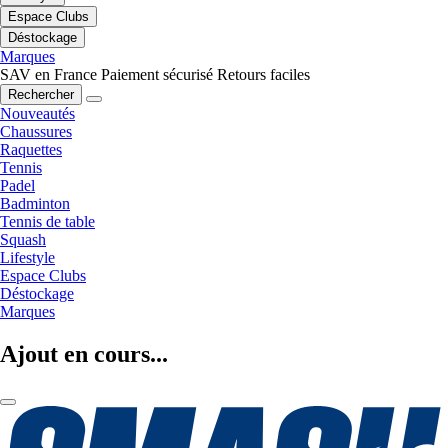
Espace Clubs
Déstockage
Marques
SAV en France
Paiement sécurisé
Retours faciles
Rechercher
Nouveautés
Chaussures
Raquettes
Tennis
Padel
Badminton
Tennis de table
Squash
Lifestyle
Espace Clubs
Déstockage
Marques
Ajout en cours...