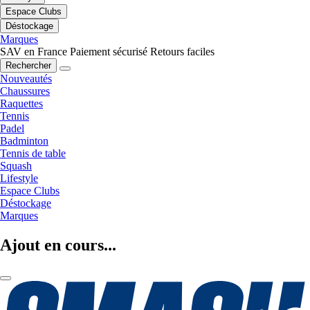
Espace Clubs
Déstockage
Marques
SAV en France
Paiement sécurisé
Retours faciles
Rechercher
Nouveautés
Chaussures
Raquettes
Tennis
Padel
Badminton
Tennis de table
Squash
Lifestyle
Espace Clubs
Déstockage
Marques
Ajout en cours...