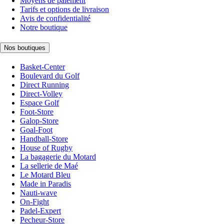
Moyens de paiement
Tarifs et options de livraison
Avis de confidentialité
Notre boutique
Nos boutiques
Basket-Center
Boulevard du Golf
Direct Running
Direct-Volley
Espace Golf
Foot-Store
Galop-Store
Goal-Foot
Handball-Store
House of Rugby
La bagagerie du Motard
La sellerie de Maé
Le Motard Bleu
Made in Paradis
Nauti-wave
On-Fight
Padel-Expert
Pecheur-Store