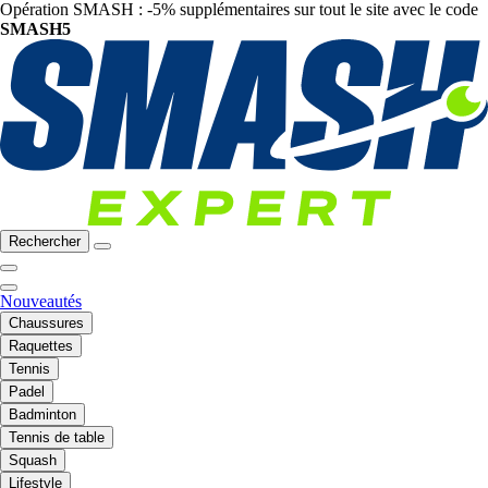
Opération SMASH : -5% supplémentaires sur tout le site avec le code
SMASH5
Rechercher
Nouveautés
Chaussures
Raquettes
Tennis
Padel
Badminton
Tennis de table
Squash
Lifestyle